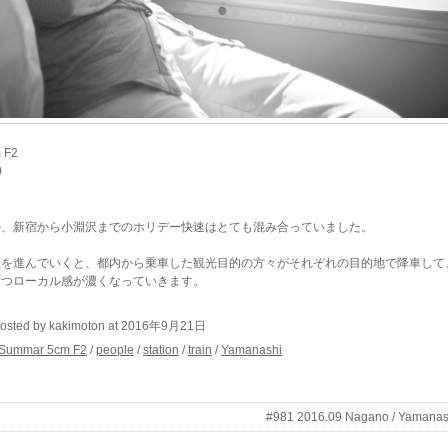
 F2
0
か、新宿から小淵沢までのホリデー快速はとても混み合っていました。
線を進んでいくと、都内から乗車した観光目的の方々がそれぞれの目的地で降車して
ずつローカル感が濃くなっていきます。
osted by kakimoton at 2016年9月21日
z Summar 5cm F2
/
people
/
station
/
train
/
Yamanashi
#981 2016.09 Nagano / Yamanas