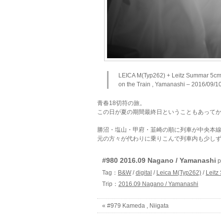
LEICA M(Typ262) + Leitz Summar 5cm
on the Train , Yamanashi – 2016/09/1
青春18切符の旅。
この日が夏の期間最終日ということもあって
勝沼・塩山・甲府・韮崎の順に列車が中央本
元の方々が代わりに乗りこんで列車内も少し
#980 2016.09 Nagano / Yamanashi
p
Tag：
B&W
/
digital
/
Leica M(Typ262)
/
Leit
Trip：
2016.09 Nagano / Yamanashi
« #979 Kameda , Niigata