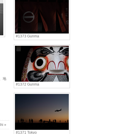
#1373 Gunma
、地
#1372 Gunma
hi »
#1371 Tokyo