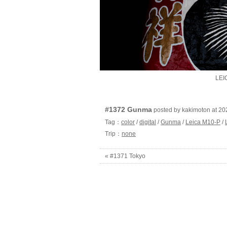
LEI
#1372 Gunma
posted by kakimoton at
Tag：
color
/
digital
/
Gunma
/
Leica M10-P
/
Trip：
none
« #1371 Tokyo