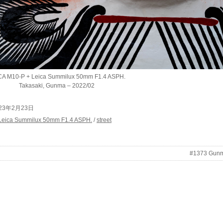
CA M10-P + Leica Summilux 50mm F1.4 ASPH.
Takasaki, Gunma – 2022/02
 2023年2月23日
Leica Summilux 50mm F1.4 ASPH.
/
street
#1373 Gun