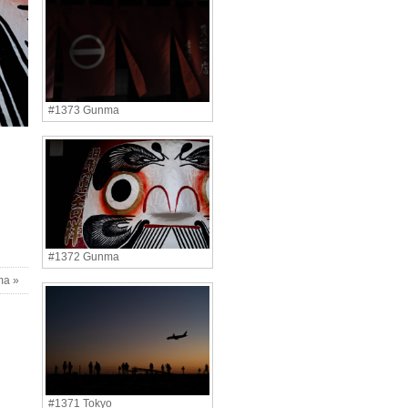
#1373 Gunma
#1372 Gunma
ma »
#1371 Tokyo