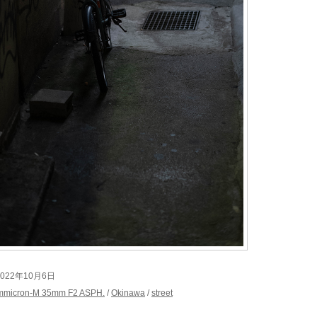
t 2022年10月6日
mmicron-M 35mm F2 ASPH.
/
Okinawa
/
street