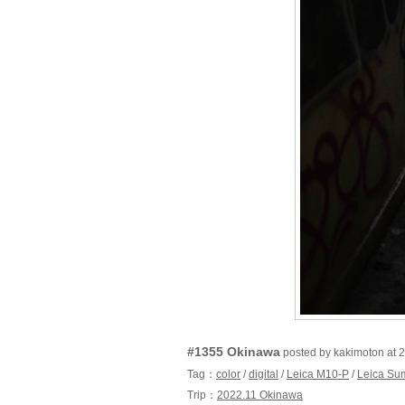
#1355 Okinawa
posted by kakimoton a
Tag：
color
/
digital
/
Leica M10-P
/
Leica Su
Trip：
2022.11 Okinawa