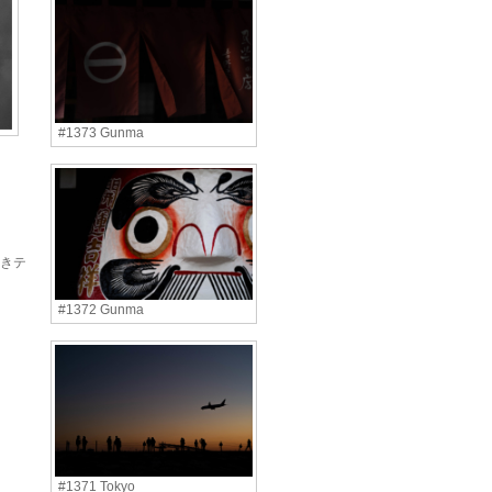
#1373 Gunma
きテ
#1372 Gunma
#1371 Tokyo