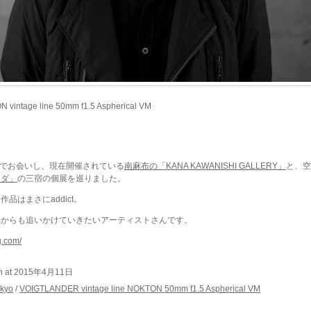
intage line 50mm f1.5 Aspherical VM
でお会いし、現在開催されている
南麻布の「KANA KAWANISHI GALLERY」
と、空
イダ」
の三宿の個展を巡りました。
はまさにaddict。
れからも追いかけていきたいアーティストさんです。
ng.com/
ton at 2015年4月11日
kyo
/
VOIGTLANDER vintage line NOKTON 50mm f1.5 Aspherical VM