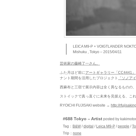
LEICA M9-P + VOIGTLANDER NOKTON v
Mishuku , Tokyo – 2015/04/11
芸術家の藤崎了一さん。
ふた月ほど前に
アートギャラリー「CC4441」
ナント期間を活用したプロジェクト
「ソノア
西麻布と三宿で展示内容は全く異なるものの、作品
ストイックで真っ直ぐに未来を見据える、こ
RYOICHI FUJISAKI website →
http://rfujisaki
#688 Tokyo – Artist
posted by kakimo
Tag：
B&W
/
digital
/
Leica M9-P
/
people
/
To
Trip：
none