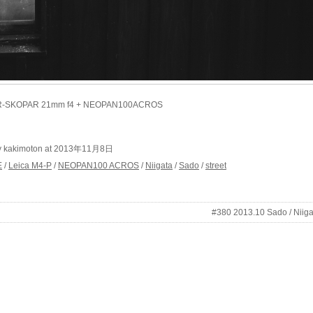
R-SKOPAR 21mm f4 + NEOPAN100ACROS
y kakimoton at 2013年11月8日
E
/
Leica M4-P
/
NEOPAN100 ACROS
/
Niigata
/
Sado
/
street
#380 2013.10 Sado / Niiga