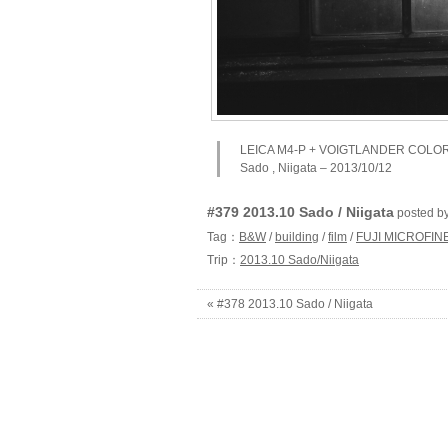
LEICA M4-P + VOIGTLANDER COLO
Sado , Niigata – 2013/10/12
#379 2013.10 Sado / Niigata
posted b
Tag：
B&W
/
building
/
film
/
FUJI MICROFIN
Trip：
2013.10 Sado/Niigata
« #378 2013.10 Sado / Niigata