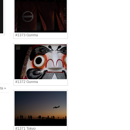
#1373 Gunma
#1372 Gunma
ta »
#1371 Tokyo