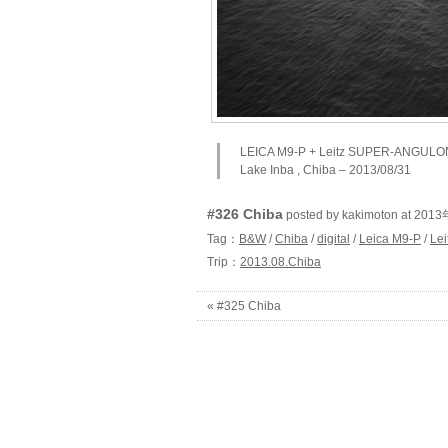
LEICA M9-P + Leitz SUPER-ANGULO
Lake Inba , Chiba – 2013/08/31
#326 Chiba
posted by kakimoton at 20
Tag：
B&W
/
Chiba
/
digital
/
Leica M9-P
/
Le
Trip：
2013.08.Chiba
« #325 Chiba