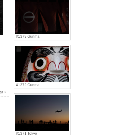
#1373 Gunma
#1372 Gunma
ba »
#1371 Tokyo