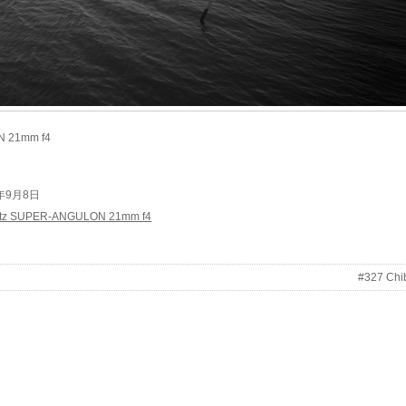
N 21mm f4
13年9月8日
itz SUPER-ANGULON 21mm f4
#327 Chi