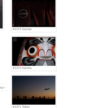
#1373 Gunma
#1372 Gunma
ng »
#1371 Tokyo