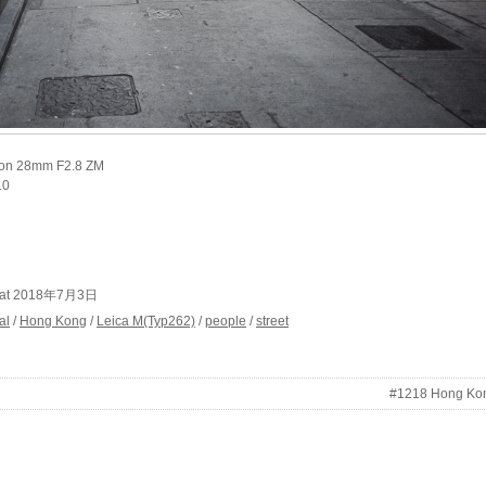
ogon 28mm F2.8 ZM
10
n at 2018年7月3日
al
/
Hong Kong
/
Leica M(Typ262)
/
people
/
street
#1218 Hong Ko