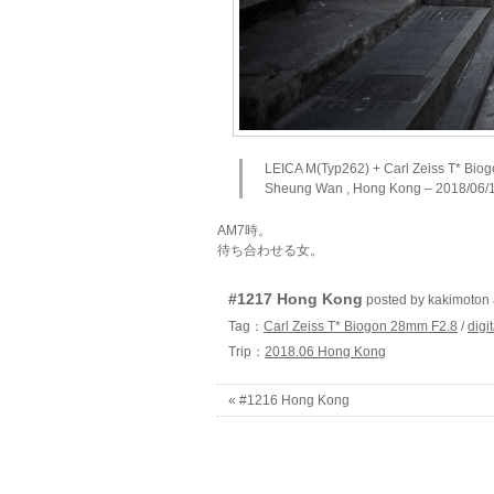
LEICA M(Typ262) + Carl Zeiss T* Bi
Sheung Wan , Hong Kong – 2018/06/
AM7時。
待ち合わせる女。
#1217 Hong Kong
posted by kakimoto
Tag：
Carl Zeiss T* Biogon 28mm F2.8
/
digit
Trip：
2018.06 Hong Kong
« #1216 Hong Kong