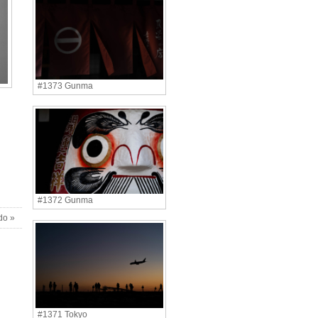
#1373 Gunma
#1372 Gunma
do »
#1371 Tokyo