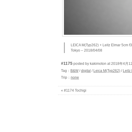
LEICA M(Typ262) + Leitz Elmar 5cm f3
Tokyo – 2018/04/08
#1175
posted by kakimoton at 2018年4月
Tag：
B&W
/
digital
/
Leica M(Typ262)
/
Leitz
Trip：
none
« #1174 Tochigi