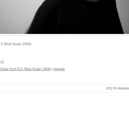
.5 (Red Scale 1956)
12日
 Elmar 5cm f3.5 (Red Scale 1956)
/
people
#1176 Hokkai