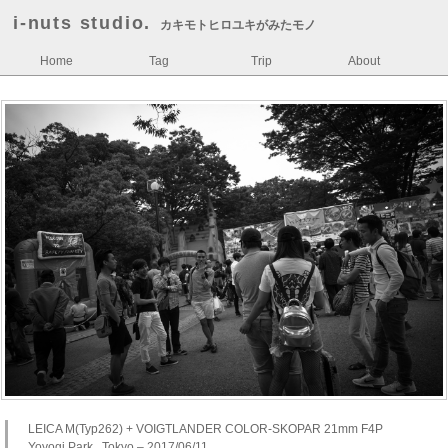
i-nuts studio.
カキモトヒロユキがみたモノ
Home
Tag
Trip
About
LEICA M(Typ262) + VOIGTLANDER COLOR-SKOPAR 21mm F4P
Yoyogi Park , Tokyo – 2017/06/11