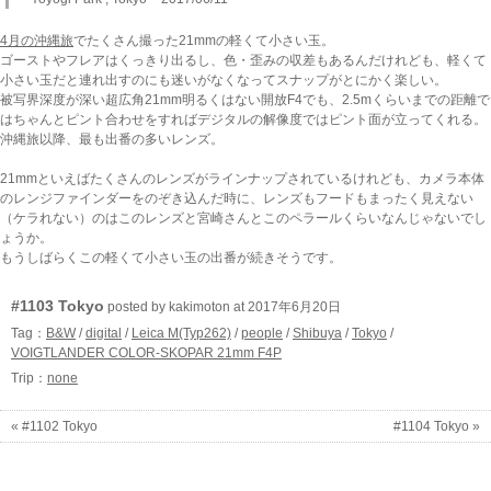
4月の沖縄旅
でたくさん撮った21mmの軽くて小さい玉。
ゴーストやフレアはくっきり出るし、色・歪みの収差もあるんだけれども、軽くて
小さい玉だと連れ出すのにも迷いがなくなってスナップがとにかく楽しい。
被写界深度が深い超広角21mm明るくはない開放F4でも、2.5mくらいまでの距離で
はちゃんとピント合わせをすればデジタルの解像度ではピント面が立ってくれる。
沖縄旅以降、最も出番の多いレンズ。
21mmといえばたくさんのレンズがラインナップされているけれども、カメラ本体
のレンジファインダーをのぞき込んだ時に、レンズもフードもまったく見えない
（ケラれない）のはこのレンズと宮崎さんとこのペラールくらいなんじゃないでし
ょうか。
もうしばらくこの軽くて小さい玉の出番が続きそうです。
#1103 Tokyo
posted by kakimoton at 2017年6月20日
Tag：
B&W
/
digital
/
Leica M(Typ262)
/
people
/
Shibuya
/
Tokyo
/
VOIGTLANDER COLOR-SKOPAR 21mm F4P
Trip：
none
« #1102 Tokyo
#1104 Tokyo »