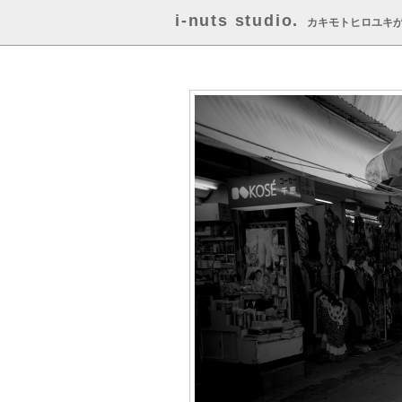
i-nuts studio.
カキモトヒロユキ