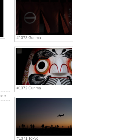
#1373 Gunma
#1372 Gunma
me »
#1371 Tokyo