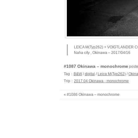
LEICA M(Typ262) + VOIGTLANDER
Naha city , Okinawa – 2017/04/16
#1087 Okinawa – monochrome
post
Tag：
B&W
/
digital
/
Leica M(Typ262)
/
Okin
Trip：
2017.04 Okinawa - monochrome
« #1086 Okinawa – monochrome