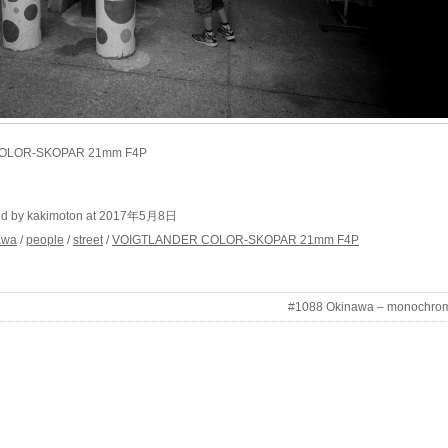
 COLOR-SKOPAR 21mm F4P
ed by kakimoton at 2017年5月8日
awa
/
people
/
street
/
VOIGTLANDER COLOR-SKOPAR 21mm F4P
#1088 Okinawa – monochro