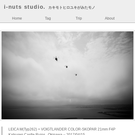
i-nuts studio.
カキモトヒロユキがみたモノ
Home
Tag
Trip
About
LEICA M(Typ262) + VOIGTLANDER COLOR-SKOPAR 21mm F4P
Katsuren Castle Ruins , Okinawa – 2017/04/15