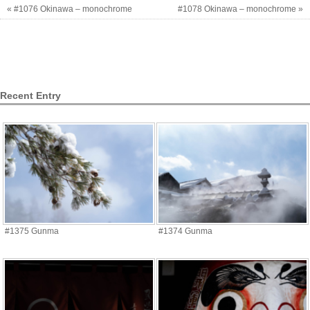
« #1076 Okinawa – monochrome
#1078 Okinawa – monochrome »
Recent Entry
#1375 Gunma
#1374 Gunma