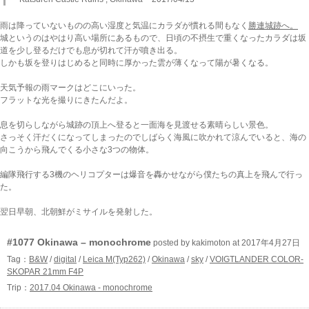
雨は降っていないものの高い湿度と気温にカラダが慣れる間もなく
勝連城跡へ。
城というのはやはり高い場所にあるもので、日頃の不摂生で重くなったカラダは坂
道を少し登るだけでも息が切れて汗が噴き出る。
しかも坂を登りはじめると同時に厚かった雲が薄くなって陽が暑くなる。
天気予報の雨マークはどこにいった。
フラットな光を撮りにきたんだよ。
息を切らしながら城跡の頂上へ登ると一面海を見渡せる素晴らしい景色。
さっそく汗だくになってしまったのでしばらく海風に吹かれて涼んでいると、海の
向こうから飛んでくる小さな3つの物体。
編隊飛行する3機のヘリコプターは爆音を轟かせながら僕たちの真上を飛んで行っ
た。
翌日早朝、北朝鮮がミサイルを発射した。
#1077 Okinawa – monochrome
posted by kakimoton at 2017年4月27日
Tag：
B&W
/
digital
/
Leica M(Typ262)
/
Okinawa
/
sky
/
VOIGTLANDER COLOR-
SKOPAR 21mm F4P
Trip：
2017.04 Okinawa - monochrome