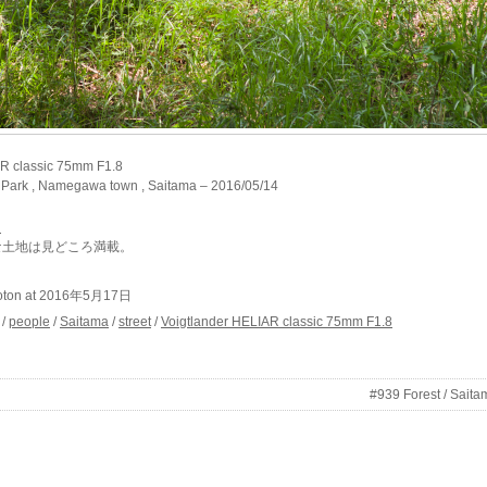
AR classic 75mm F1.8
 Park , Namegawa town , Saitama – 2016/05/14
。
な土地は見どころ満載。
moton at 2016年5月17日
/
people
/
Saitama
/
street
/
Voigtlander HELIAR classic 75mm F1.8
#939 Forest / Saita