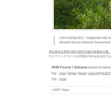
LEICA M(Typ262) + Voigtlander HELI
Musashi Kyuryo National Government
埼玉県比企郡滑川町の国営武蔵丘陵森林公園
サイクリングコースが1周約17kmもある広大
#938 Forest / Saitama
posted by kaki
Tag：
color
/
digital
/
forest
/
Leica M(Typ262)
Trip：
none
« #937 Tokyo