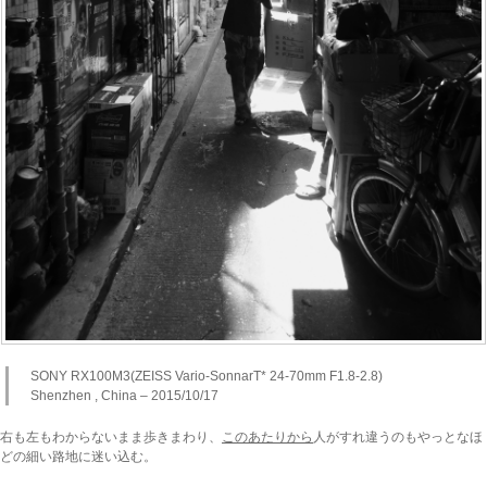
SONY RX100M3(ZEISS Vario-SonnarT* 24-70mm F1.8-2.8)
Shenzhen , China – 2015/10/17
右も左もわからないまま歩きまわり、
このあたりから
人がすれ違うのもやっとなほ
どの細い路地に迷い込む。