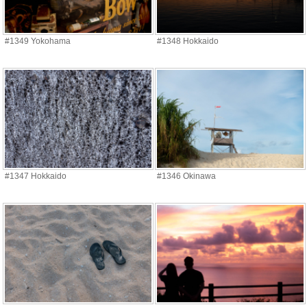
#1349 Yokohama
#1348 Hokkaido
#1347 Hokkaido
#1346 Okinawa