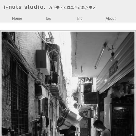
i-nuts studio.
カキモトヒロユキがみたモノ
Home
Tag
Trip
About