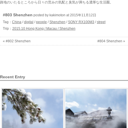
路地のいたるところから日々の営みの気配と臭気が満ちる濃厚な生活圏。
#803 Shenzhen
posted by kakimoton at 2015年11月12日
Tag：
China
/
digital
/
people
/
Shenzhen
/
SONY RX100M3
/
street
Trip：
2015.10 Hong Kong / Macau / Shenzhen
« #802 Shenzhen
#804 Shenzhen »
Recent Entry