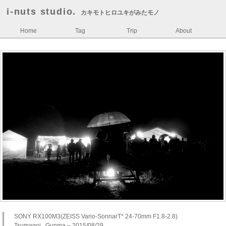
i-nuts studio.
カキモトヒロユキがみたモノ
Home
Tag
Trip
About
SONY RX100M3(ZEISS Vario-SonnarT* 24-70mm F1.8-2.8)
Tsumagoi , Gunma – 2015/08/29