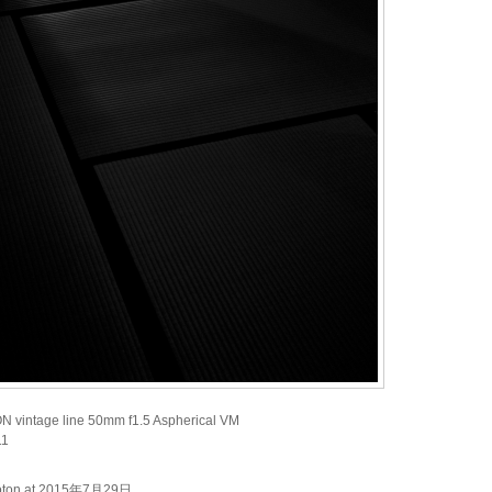
intage line 50mm f1.5 Aspherical VM
11
moton at 2015年7月29日