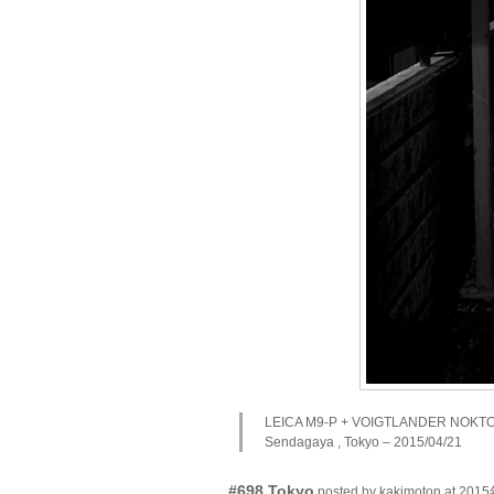
LEICA M9-P + VOIGTLANDER NOKTON v
Sendagaya , Tokyo – 2015/04/21
#698 Tokyo
posted by kakimoton at 2