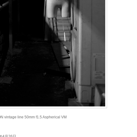
intage line 50mm f1.5 Aspherical VM
015年4月26日