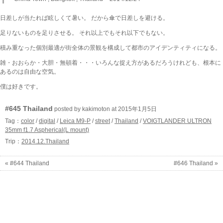
日差しが当たれば眩しくて暑い。 だから傘で日差しを避ける。
足りないものを足りさせる。 それ以上でもそれ以下でもない。
積み重なった個別最適が街全体の景観を構成して都市のアイデンティティになる。
雑・おおらか・大胆・無頓着・・・いろんな捉え方があるだろうけれども、根本に
あるのは自由な空気。
僕は好きです。
#645 Thailand
posted by kakimoton at 2015年1月5日
Tag：
color
/
digital
/
Leica M9-P
/
street
/
Thailand
/
VOIGTLANDER ULTRON
35mm f1.7 Aspherical(L mount)
Trip：
2014.12.Thailand
« #644 Thailand
#646 Thailand »