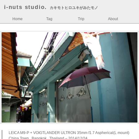
i-nuts studio.
カキモトヒロユキがみたモノ
Home
Tag
Trip
About
LEICA M9-P + VOIGTLANDER ULTRON 35mm f1.7 Aspherical(L mount)
China Town , Bangkok , Thailand – 2014/12/24