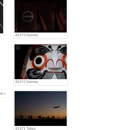
#1373 Gunma
#1372 Gunma
yo »
#1371 Tokyo