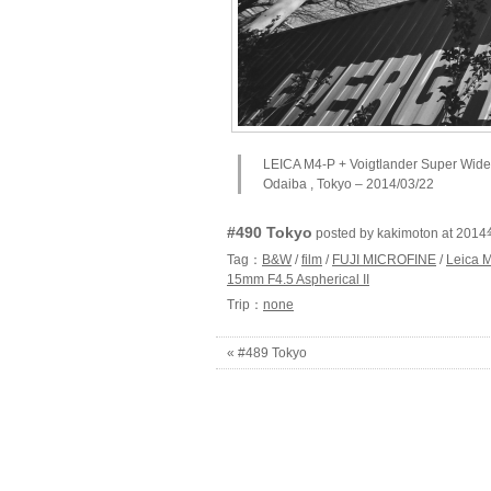
LEICA M4-P + Voigtlander Super Wid
Odaiba , Tokyo – 2014/03/22
#490 Tokyo
posted by kakimoton at 2
Tag：
B&W
/
film
/
FUJI MICROFINE
/
Leica 
15mm F4.5 Aspherical II
Trip：
none
« #489 Tokyo