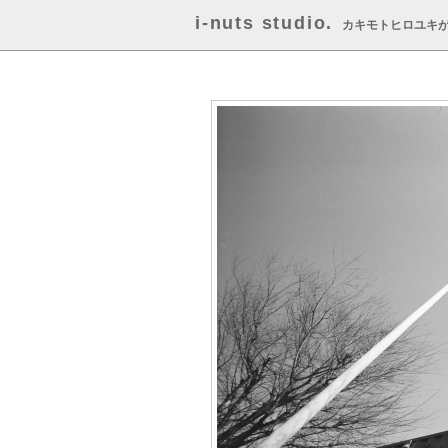
i-nuts studio.
カキモトヒロユキ