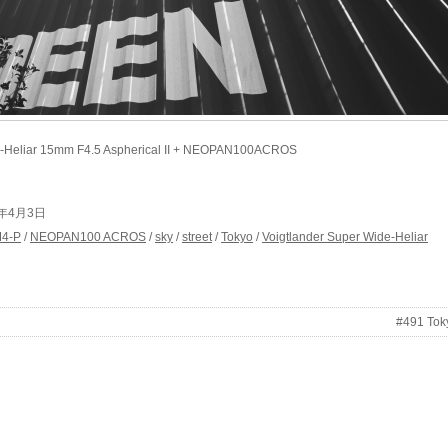
e-Heliar 15mm F4.5 Aspherical II + NEOPAN100ACROS
014年4月3日
M4-P
/
NEOPAN100 ACROS
/
sky
/
street
/
Tokyo
/
Voigtlander Super Wide-Heliar
#491 Tok