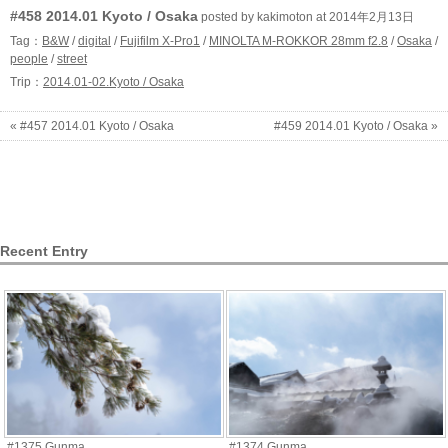
#458 2014.01 Kyoto / Osaka
posted by kakimoton at 2014年2月13日
Tag：
B&W
/
digital
/
Fujifilm X-Pro1
/
MINOLTA M-ROKKOR 28mm f2.8
/
Osaka
/
people
/
street
Trip：
2014.01-02.Kyoto / Osaka
« #457 2014.01 Kyoto / Osaka
#459 2014.01 Kyoto / Osaka »
Recent Entry
#1375 Gunma
#1374 Gunma