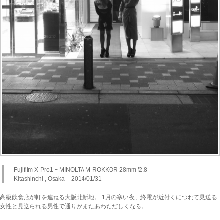
Fujifilm X-Pro1 + MINOLTA M-ROKKOR 28mm f2.8
Kitashinchi , Osaka – 2014/01/31
高級飲食店が軒を連ねる大阪北新地。 1月の寒い夜、終電が近付くにつれて見送る
女性と見送られる男性で通りがまたあわただしくなる。