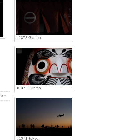
#1373 Gunma
#1372 Gunma
ta »
#1371 Tokyo