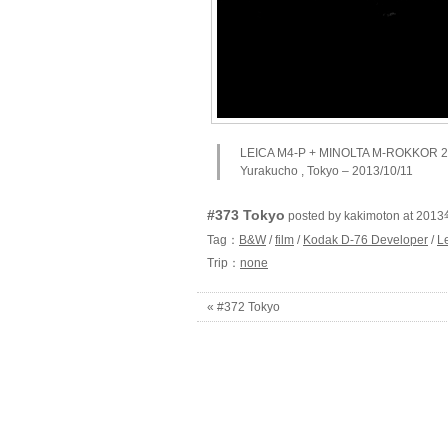
LEICA M4-P + MINOLTA M-ROKKOR 28
Yurakucho , Tokyo – 2013/10/11
#373 Tokyo
posted by kakimoton at 2
Tag：
B&W
/
film
/
Kodak D-76 Developer
/
L
Trip：
none
« #372 Tokyo