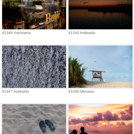
#1349 Yokohama
#1348 Hokkaido
#1347 Hokkaido
#1346 Okinawa