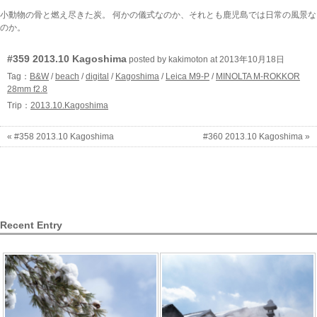
小動物の骨と燃え尽きた炭。 何かの儀式なのか、それとも鹿児島では日常の風景な
のか。
#359 2013.10 Kagoshima
posted by kakimoton at 2013年10月18日
Tag：
B&W
/
beach
/
digital
/
Kagoshima
/
Leica M9-P
/
MINOLTA M-ROKKOR
28mm f2.8
Trip：
2013.10.Kagoshima
« #358 2013.10 Kagoshima
#360 2013.10 Kagoshima »
Recent Entry