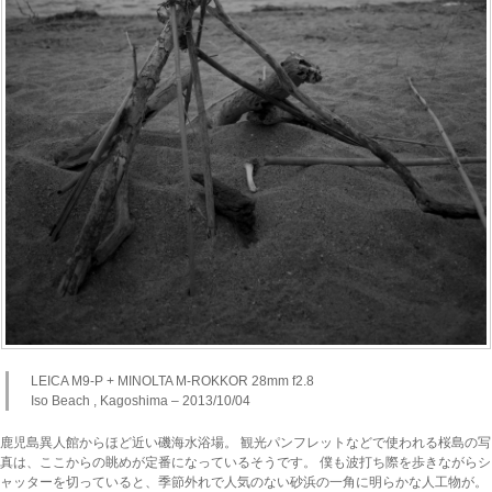
LEICA M9-P + MINOLTA M-ROKKOR 28mm f2.8
Iso Beach , Kagoshima – 2013/10/04
鹿児島異人館からほど近い磯海水浴場。 観光パンフレットなどで使われる桜島の写
真は、ここからの眺めが定番になっているそうです。 僕も波打ち際を歩きながらシ
ャッターを切っていると、季節外れで人気のない砂浜の一角に明らかな人工物が。