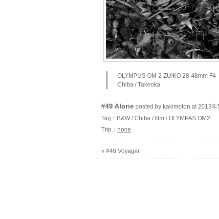
OLYMPUS OM-2 ZUIKO 28-48mm F4
Chiba / Takeoka
#49 Alone
posted by kakimoton at 201
Tag：
B&W
/
Chiba
/
film
/
OLYMPAS OM2
Trip：
none
« #48 Voyager