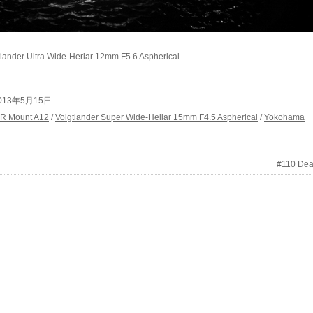
ander Ultra Wide-Heriar 12mm F5.6 Aspherical
t 2013年5月15日
R Mount A12
/
Voigtlander Super Wide-Heliar 15mm F4.5 Aspherical
/
Yokohama
#110 Dea