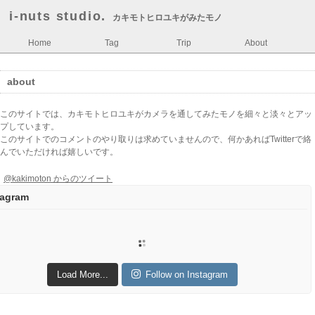
i-nuts studio.
カキモトヒロユキがみたモノ
Home
Tag
Trip
About
about
このサイトでは、カキモトヒロユキがカメラを通してみたモノを細々と淡々とアッ
プしています。
このサイトでのコメントのやり取りは求めていませんので、何かあればTwitterで絡
んでいただければ嬉しいです。
@kakimoton からのツイート
tagram
Load More...
Follow on Instagram