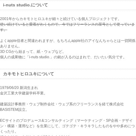
i-nuts studio.について
2001年からカキモトヒロユキが細々と続けている個人プロジェクトです。
使い続けていると愛着がわくもので、今ではフリーランスの屋号として使っていま
す。
よくapple信者と間違われますが、もちろんapple社のアイなんちゃらとは一切関係
ありません。
3D CGから始まって、紙・ウェブなど。
個人の成果物に「i-nuts studio.」の銘が入るのはまれで、だいたい気分です。
カキモトヒロユキについて
1979/06/20 新潟生まれ
金沢工業大学建築学科卒業。
建築設計事務所・ウェブ制作会社・ウェブ系のフリーランスを経て株式会社
BASISTEM設立。
ECサイトのプロデュース&コンサルティング（マーケティング・SP企画・デザイ
ン・構築・運用など）を生業にして、ゴテゴテ・キラキラしたものをやや多めにつ
くったり。