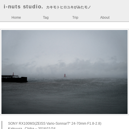
i-nuts studio.
カキモトヒロユキがみたモノ
Home
Tag
Trip
About
SONY RX100M3(ZEISS Vario-SonnarT* 24-70mm F1.8-2.8)
Katsuura , Chiba – 2016/11/24