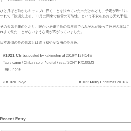
ひと月ほど前からキャンプに行くことを決めていたのだけれども、予定が近づくに
つれて「観測史上初、11月に関東で積雪の可能性」という不安をあおる天気予報。
その天気予報のとおり、暖かい房総半島の沿岸部でもみぞれが降って外房の海はこ
れまで見たことがないような靄が広がっていました。
日本海側の冬の荒波とは違う穏やかな海の冬景色。
#1021 Chiba
posted by kakimoton at 2016年12月14日
Tag：
camp
/
Chiba
/
color
/
digital
/
sea
/
SONY RX100M3
Trip：
none
« #1020 Tokyo
#1022 Merry Christmas 2016 »
Recent Entry