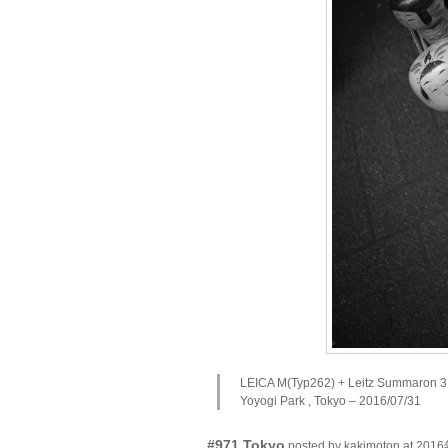
LEICA M(Typ262) + Leitz Summaron 3
Yoyogi Park , Tokyo – 2016/07/31
#971 Tokyo
posted by kakimoton at 2