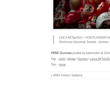
LEICA M(Typ262) + VOIGTLANDER NOK
Shorinzan Darumaji Temple , Gunma 
#956 Gunma
posted by kakimoton at 
Tag：
color
/
digital
/
Gunma
/
Leica M(Typ26
Trip：
none
« #955 Forest / Saitama