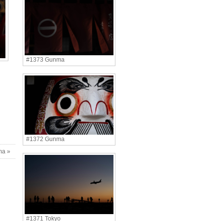
#1373 Gunma
#1372 Gunma
ma »
#1371 Tokyo