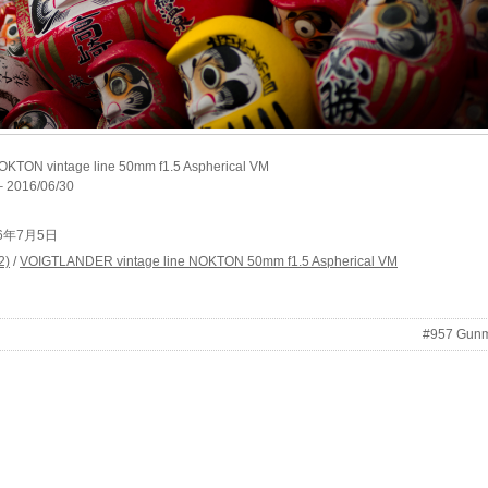
TON vintage line 50mm f1.5 Aspherical VM
– 2016/06/30
2016年7月5日
2)
/
VOIGTLANDER vintage line NOKTON 50mm f1.5 Aspherical VM
#957 Gun