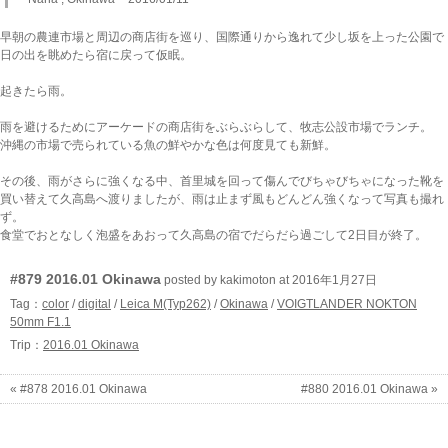
早朝の農連市場と周辺の商店街を巡り、国際通りから逸れて少し坂を上った公園で
日の出を眺めたら宿に戻って仮眠。
起きたら雨。
雨を避けるためにアーケードの商店街をぶらぶらして、牧志公設市場でランチ。
沖縄の市場で売られている魚の鮮やかな色は何度見ても新鮮。
その後、雨がさらに強くなる中、首里城を回って傷んでびちゃびちゃになった靴を
買い替えて久高島へ渡りましたが、雨は止まず風もどんどん強くなって写真も撮れ
ず。
食堂でおとなしく泡盛をあおって久高島の宿でだらだら過ごして2日目が終了。
#879 2016.01 Okinawa
posted by kakimoton at 2016年1月27日
Tag：
color
/
digital
/
Leica M(Typ262)
/
Okinawa
/
VOIGTLANDER NOKTON
50mm F1.1
Trip：
2016.01 Okinawa
« #878 2016.01 Okinawa
#880 2016.01 Okinawa »