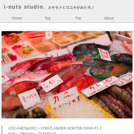
i-nuts studio.
カキモトヒロユキがみたモノ
Home
Tag
Trip
About
LEICA M(Typ262) + VOIGTLANDER NOKTON 50mm F1.1
Naha , Okinawa – 2016/01/11