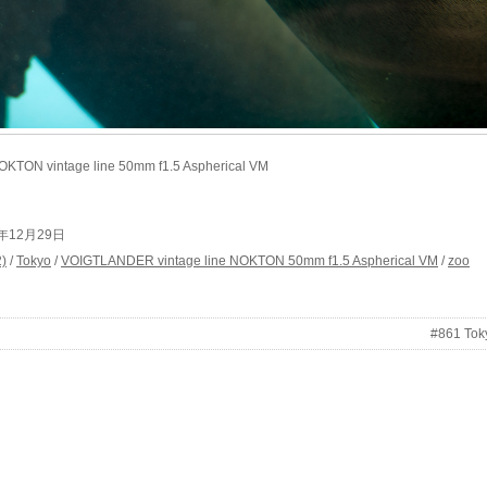
TON vintage line 50mm f1.5 Aspherical VM
015年12月29日
)
/
Tokyo
/
VOIGTLANDER vintage line NOKTON 50mm f1.5 Aspherical VM
/
zoo
#861 Tok