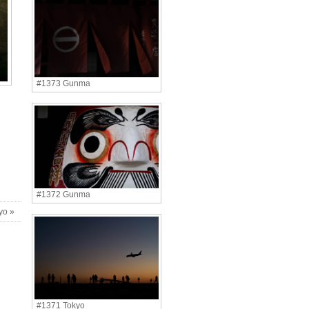
#1373 Gunma
#1372 Gunma
yo »
#1371 Tokyo