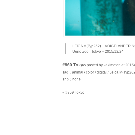
LEICA M(Typ262) + VOIGTLANDER NOK
Ueno Zoo , Tokyo – 2015/12/24
#860 Tokyo
posted by kakimoton at 2
Tag：
animal
/
color
/
digital
/
Leica M(Typ262
Trip：
none
« #859 Tokyo