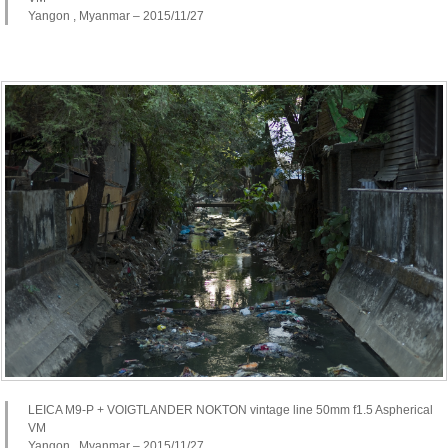
Yangon , Myanmar – 2015/11/27
LEICA M9-P + VOIGTLANDER NOKTON vintage line 50mm f1.5 Aspherical
VM
Yangon , Myanmar – 2015/11/27