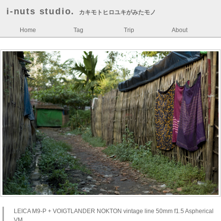
i-nuts studio.
カキモトヒロユキがみたモノ
Home
Tag
Trip
About
LEICA M9-P + VOIGTLANDER NOKTON vintage line 50mm f1.5 Aspherical
VM