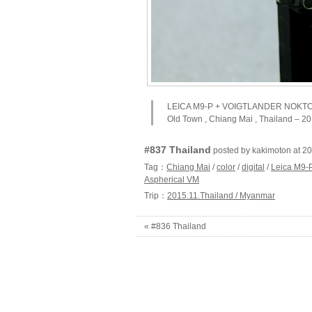
LEICA M9-P + VOIGTLANDER NOKTON v
Old Town , Chiang Mai , Thailand – 2
#837 Thailand
posted by kakimoton at
Tag：
Chiang Mai
/
color
/
digital
/
Leica M9-
Aspherical VM
Trip：
2015.11.Thailand / Myanmar
« #836 Thailand