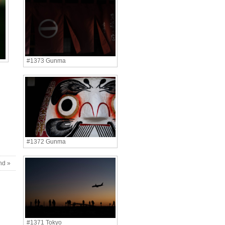
#1373 Gunma
#1372 Gunma
nd »
#1371 Tokyo