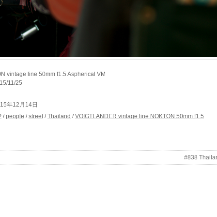
intage line 50mm f1.5 Aspherical VM
015/11/25
 2015年12月14日
P
/
people
/
street
/
Thailand
/
VOIGTLANDER vintage line NOKTON 50mm f1.5
#838 Thaila