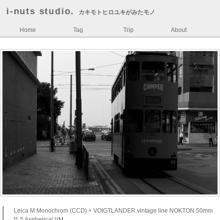
i-nuts studio.
カキモトヒロユキがみたモノ
Home
Tag
Trip
About
Leica M Monochrom (CCD) + VOIGTLANDER vintage line NOKTON 50mm
f1.5 Aspherical VM