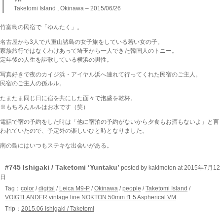
Taketomi Island , Okinawa – 2015/06/26
竹富島の民宿で「ゆんたく」。
名古屋から3人で八重山諸島の女子旅をしている若い女の子。
家族旅行ではなくわけあって埼玉から一人できた韓国人のトニー。
定年後の人生を謳歌している横浜の男性。
写真好きで夜のカイジ浜・アイヤル浜へ連れて行ってくれた民宿のご主人。
民宿のご主人の孫ルル。
たまたま同じ日に宿を共にした面々で泡盛を乾杯。
※もちろんルルはお水です（笑）
電話で宿の予約をした時は「他に宿泊の予約がないから夕食もお酒もないよ」と言
われていたので、予定外の楽しいひと時となりました。
南の島にはいつもステキな出会いがある。
#745 Ishigaki / Taketomi ‘Yuntaku’
posted by kakimoton at 2015年7月12
日
Tag：
color
/
digital
/
Leica M9-P
/
Okinawa
/
people
/
Taketomi Island
/
VOIGTLANDER vintage line NOKTON 50mm f1.5 Aspherical VM
Trip：
2015.06 Ishigaki / Taketomi