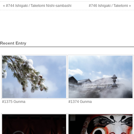
« #744 Ishigaki / Taketomi Nishi-sambashi
#746 Ishigaki / Taketomi »
Recent Entry
#1375 Gunma
#1374 Gunma