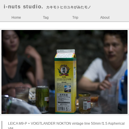
i-nuts studio.
カキモトヒロユキがみたモノ
Home
Tag
Trip
About
LEICA M9-P + VOIGTLANDER NOKTON vintage line 50mm f1.5 Aspherical
VM