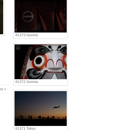
#1373 Gunma
#1372 Gunma
oo »
#1371 Tokyo