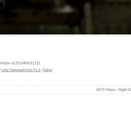
5
kimoton at 2014年8月21日
/
Leitz Summarit 5cm F1.5
/
Tokyo
#575 Tokyo – Night Z