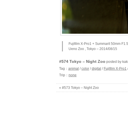
Fujifilm X-Pro1 + Summarit 50mm F1.
Ueno Zoo , Tokyo – 2014/08/15
#574 Tokyo – Night Zoo
posted by ka
Tag：
animal
/
color
/
digital
/
Fujifilm X-Pro1
Trip：
none
« #573 Tokyo – Night Zoo