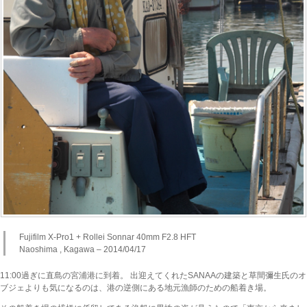
Fujifilm X-Pro1 + Rollei Sonnar 40mm F2.8 HFT
Naoshima , Kagawa – 2014/04/17
11:00過ぎに直島の宮浦港に到着。 出迎えてくれたSANAAの建築と草間彌生氏のオ
ブジェよりも気になるのは、港の逆側にある地元漁師のための船着き場。