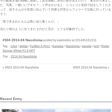
その船着き場の桟橋に係留してある漁船に男性の姿が見えたので「東京から来まし
た。写真、一枚いいですか？」と声をかけると、ニコニコと笑顔で話をしてくださ
って、息子さんが小笠原に住んでいて何度も竹芝からフェリーで父島に行っている
そう。
「島で生まれたもんは島に辿り着くんだ。」
当たり前のように出てきたそのひと言が、とても印象的でした。
#504 2014.04 Naoshima
posted by kakimoton at 2014年4月22日
Tag：
color
/
digital
/
Fujifilm X-Pro1
/
Kagawa
/
Naoshima
/
people
/
port
/
Rollei
Sonnar 40mm F2.8 HFT
Trip：
2014.04 Naoshima
« #503 2014.04 Naoshima
#505 2014.04 Naoshima »
Recent Entry