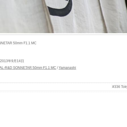
NNETAR 50mm F1.1 MC
at 2013年9月14日
AL-R&D SONNETAR 50mm F1.1 MC
/
Yamanashi
#336 Tok