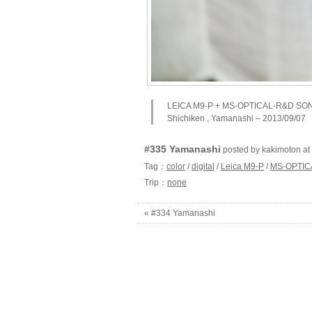
LEICA M9-P + MS-OPTICAL-R&D SO
Shichiken , Yamanashi – 2013/09/07
#335 Yamanashi
posted by kakimoton 
Tag：
color
/
digital
/
Leica M9-P
/
MS-OPTIC
Trip：
none
« #334 Yamanashi