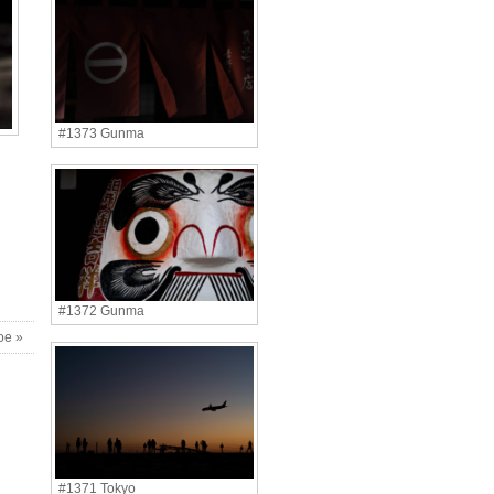
#1373 Gunma
#1372 Gunma
oe »
#1371 Tokyo