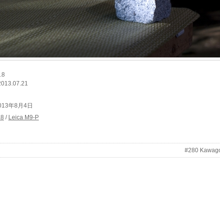
.8
2013.07.21
t 2013年8月4日
.8
/
Leica M9-P
#280 Kawag