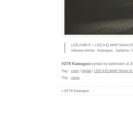
LEICA M9-P + LEICA ELMAR 50mm f2
Hikawa-shrine , Kawagoe , Saitama / 
#279 Kawagoe
posted by kakimoton a
Tag：
color
/
digital
/
LEICA ELMAR 50mm f2
Trip：
none
« #278 Kawagoe