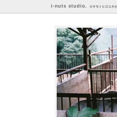
i-nuts studio.
カキモトヒロユキ