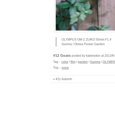
OLYMPUS OM-2 ZUIKO 50mm F1.4
Gunma / Ohiwa Flower Garden
#12 Goats
posted by kakimoton at 201
Tag：
color
/
film
/
garden
/
Gunma
/
OLYMPA
Trip：
none
« #11 Autumn