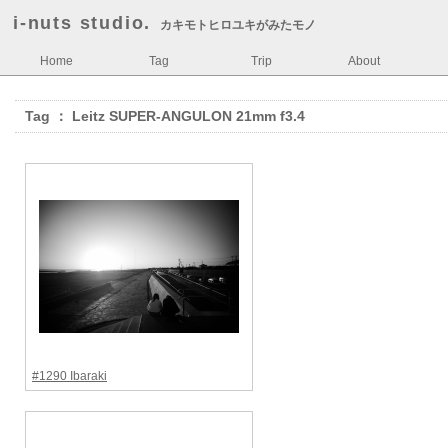
i-nuts studio.
カキモトヒロユキがみたモノ
Home
Tag
Trip
About
Tag ： Leitz SUPER-ANGULON 21mm f3.4
#1290 Ibaraki